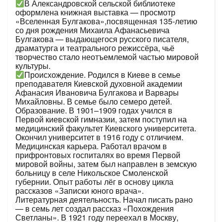
В Александровской сельской библиотеке
оформлена книжная выставка — просмотр
«Вселенная Булгакова»,посвященная 135-летию
со дня рождения Михаила Афанасьевича
Булгакова — выдающегося русского писателя,
драматурга и театрального режиссёра, чьё
творчество стало неотъемлемой частью мировой
культуры.
Происхождение. Родился в Киеве в семье
преподавателя Киевской духовной академии
Афанасия Ивановича Булгакова и Варвары
Михайловны. В семье было семеро детей.
Образование. В 1901–1909 годах учился в
Первой киевской гимназии, затем поступил на
медицинский факультет Киевского университета.
Окончил университет в 1916 году с отличием.
Медицинская карьера. Работал врачом в
прифронтовых госпиталях во время Первой
мировой войны, затем был направлен в земскую
больницу в селе Никольское Смоленской
губернии. Опыт работы лёг в основу цикла
рассказов «Записки юного врача».
Литературная деятельность. Начал писать рано
— в семь лет создал рассказ «Похождения
Светланы». В 1921 году переехал в Москву,