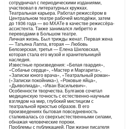
сотрудничал с периодическими изданиями,
участвовал в литературных кружках.
Театральная карьера. Работал режиссёром в
Центральном театре рабочей молодёжи, затем
до 1936 года — во МХАТе в качестве режиссёра-
ассистента. Также занимался либретто и
переводами в Большом театре.
Личная жизнь. Был трижды женат. Первая жена
— Татьяна Лаппа, вторая — Любовь
Белозерская, третья — Елена Шиловская,
которая стала его музой и хранительницей
наследия.
Известные произведения: «Белая гвардия»,
«Собачье сердце», «Мастер и Маргарита»,
«Записки юного врача», «Театральный роман»
(«Записки покойника»), «Роковые яйца»,
«Дьяволиада», «Иван Васильевич».
Особенности творчества. Булгаков сочетал
медицинскую точность с естественно-научным
взглядом на мир, глубокий мистицизм с
театральной яркостью образов. В его
произведениях бытовая повседневность
сталкивалась со сверхъестественными силами,
обнажая человеческие пороки.
Проблемы с публикацией. При жизни писателя