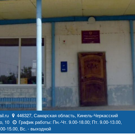
l.ru
446327, Самарская область, Кинель-Черкасский
о, 10
График работы: Пн.-Чт. 9.00-18.00; Пт. 9.00-13.00,
00-15.00, Вс. - выходной