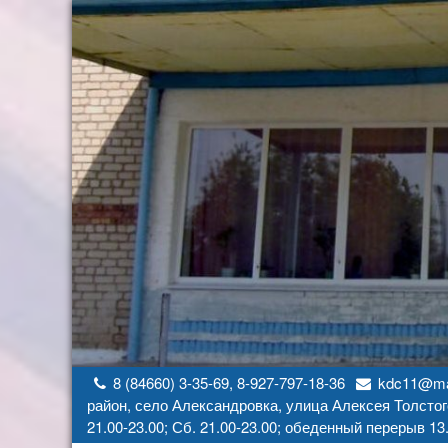
Перейти
к
содержимому
8 (84660) 3-35-69, 8-927-797-18-36
kdc11@mai
район, село Александровка, улица Алексея Толстог
21.00-23.00; Сб. 21.00-23.00; обеденный перерыв 13.