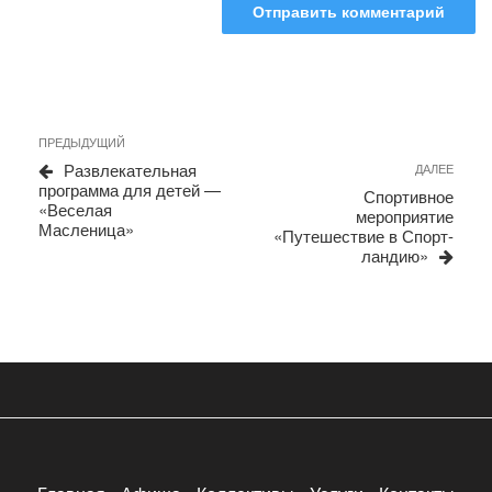
Навигация
Предыдущая
ПРЕДЫДУЩИЙ
запись
по
Развлекательная
Сле
ДАЛЕЕ
программа для детей —
запи
записям
Спортивное
«Веселая
мероприятие
Масленица»
«Путешествие в Спорт-
ландию»