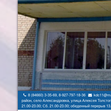
Перейти
к
содержимому
8 (84660) 3-35-69, 8-927-797-18-36
kdc11@mai
район, село Александровка, улица Алексея Толстог
21.00-23.00; Сб. 21.00-23.00; обеденный перерыв 13.