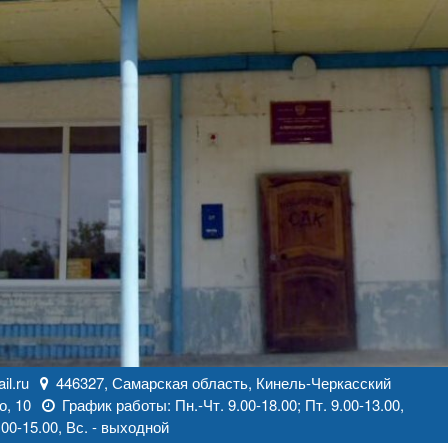
l.ru
446327, Самарская область, Кинель-Черкасский
о, 10
График работы: Пн.-Чт. 9.00-18.00; Пт. 9.00-13.00,
00-15.00, Вс. - выходной