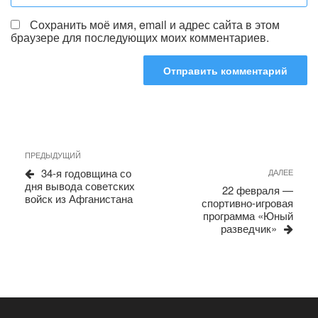
Сохранить моё имя, email и адрес сайта в этом
браузере для последующих моих комментариев.
Навигация
Предыдущая
ПРЕДЫДУЩИЙ
запись
по
34-я годовщина со
Сле
ДАЛЕЕ
дня вывода советских
запи
записям
22 февраля —
войск из Афганистана
спортивно-игровая
программа «Юный
разведчик»