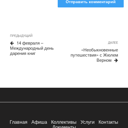
Навигация
Предыдущая
ПРЕДЫДУЩИЙ
запись
по
14 февраля –
Сле
ДАЛЕЕ
Международный день
запи
записям
«Необыкновенные
дарения книг
путешествия» с Жюлем
Верном
Главная
Афиша
Коллективы
Услуги
Контакты
Документы