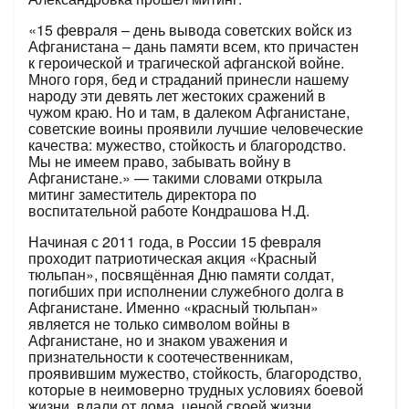
«15 февраля – день вывода советских войск из
Афганистана – дань памяти всем, кто причастен
к героической и трагической афганской войне.
Много горя, бед и страданий принесли нашему
народу эти девять лет жестоких сражений в
чужом краю. Но и там, в далеком Афганистане,
советские воины проявили лучшие человеческие
качества: мужество, стойкость и благородство.
Мы не имеем право, забывать войну в
Афганистане.» — такими словами открыла
митинг заместитель директора по
воспитательной работе Кондрашова Н.Д.
Начиная с 2011 года, в России 15 февраля
проходит патриотическая акция «Красный
тюльпан», посвящённая Дню памяти солдат,
погибших при исполнении служебного долга в
Афганистане. Именно «красный тюльпан»
является не только символом войны в
Афганистане, но и знаком уважения и
признательности к соотечественникам,
проявившим мужество, стойкость, благородство,
которые в неимоверно трудных условиях боевой
жизни, вдали от дома, ценой своей жизни,