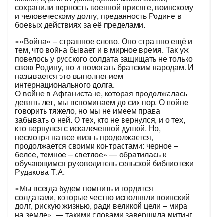
сохранили верность военной присяге, воинскому
и человеческому долгу, преданность Родине в
боевых действиях за её пределами.
««Война» – страшное слово. Оно страшно ещё и
тем, что война бывает и в мирное время. Так уж
повелось у русского солдата защищать не только
свою Родину, но и помогать братским народам. И
называется это выполнением
интернационального долга.
О войне в Афганистане, которая продолжалась
девять лет, мы вспоминаем до сих пор. О войне
говорить тяжело, но мы не имеем права
забывать о ней. О тех, кто не вернулся, и о тех,
кто вернулся с искалеченной душой. Но,
несмотря на все жизнь продолжается,
продолжается своими контрастами: черное –
белое, темное – светлое» — обратилась к
обучающимся руководитель сельской библиотеки
Рудакова Т.А.
«Мы всегда будем помнить и гордится
солдатами, которые честно исполняли воинский
долг, рискую жизнью, ради великой цели – мира
на земле», — такими словами завершила митинг