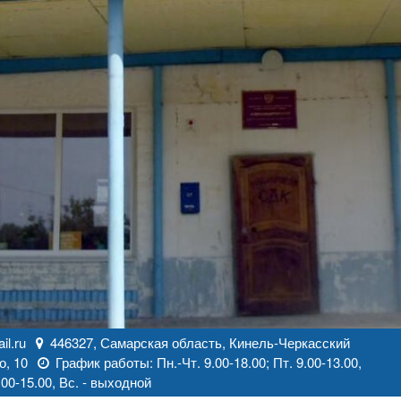
l.ru
446327, Самарская область, Кинель-Черкасский
о, 10
График работы: Пн.-Чт. 9.00-18.00; Пт. 9.00-13.00,
00-15.00, Вс. - выходной