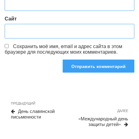
Сайт
Сохранить моё имя, email и адрес сайта в этом
браузере для последующих моих комментариев.
Навигация
Предыдущая
ПРЕДЫДУЩИЙ
запись
по
День славянской
Сле
ДАЛЕЕ
письменности
запи
записям
«Международный день
защиты детей»