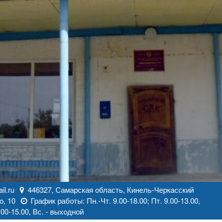
l.ru
446327, Самарская область, Кинель-Черкасский
о, 10
График работы: Пн.-Чт. 9.00-18.00; Пт. 9.00-13.00,
00-15.00, Вс. - выходной