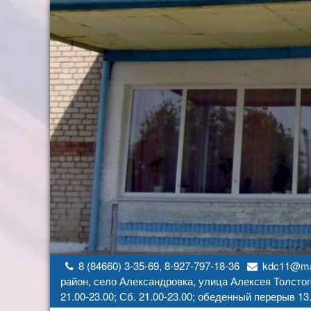
Перейти
к
содержимому
8 (84660) 3-35-69, 8-927-797-18-36
kdc11@mai
район, село Александровка, улица Алексея Толстог
21.00-23.00; Сб. 21.00-23.00; обеденный перерыв 13.