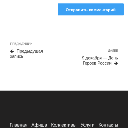
Навигация
Предыдущая
ПРЕДЫДУЩИЙ
запись
по
Предыдущая
Сле
ДАЛЕЕ
запись
запи
записям
9 декабря — День
Героев России
Главная
Афиша
Коллективы
Услуги
Контакты