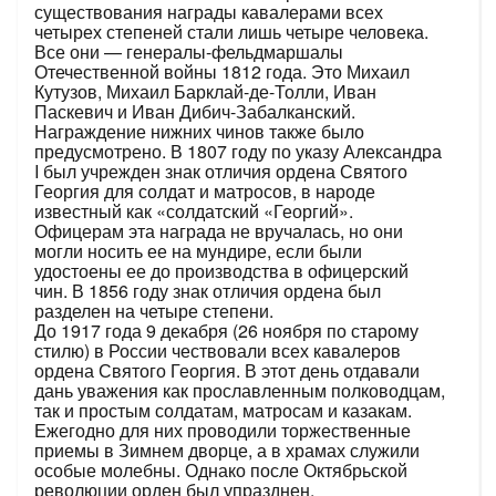
существования награды кавалерами всех
четырех степеней стали лишь четыре человека.
Все они — генералы-фельдмаршалы
Отечественной войны 1812 года. Это Михаил
Кутузов, Михаил Барклай-де-Толли, Иван
Паскевич и Иван Дибич-Забалканский.
Награждение нижних чинов также было
предусмотрено. В 1807 году по указу Александра
I был учрежден знак отличия ордена Святого
Георгия для солдат и матросов, в народе
известный как «солдатский «Георгий».
Офицерам эта награда не вручалась, но они
могли носить ее на мундире, если были
удостоены ее до производства в офицерский
чин. В 1856 году знак отличия ордена был
разделен на четыре степени.
До 1917 года 9 декабря (26 ноября по старому
стилю) в России чествовали всех кавалеров
ордена Святого Георгия. В этот день отдавали
дань уважения как прославленным полководцам,
так и простым солдатам, матросам и казакам.
Ежегодно для них проводили торжественные
приемы в Зимнем дворце, а в храмах служили
особые молебны. Однако после Октябрьской
революции орден был упразднен.