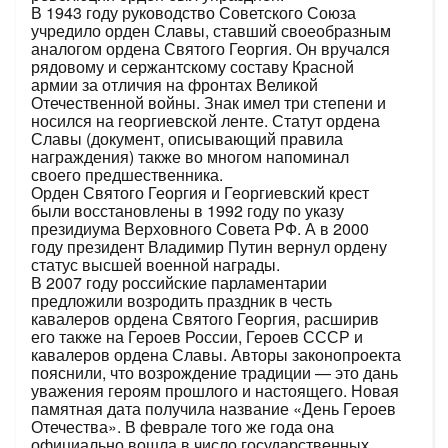
В 1943 году руководство Советского Союза
учредило орден Славы, ставший своеобразным
аналогом ордена Святого Георгия. Он вручался
рядовому и сержантскому составу Красной
армии за отличия на фронтах Великой
Отечественной войны. Знак имел три степени и
носился на георгиевской ленте. Статут ордена
Славы (документ, описывающий правила
награждения) также во многом напоминал
своего предшественника.
Орден Святого Георгия и Георгиевский крест
были восстановлены в 1992 году по указу
президиума Верховного Совета РФ. А в 2000
году президент Владимир Путин вернул ордену
статус высшей военной награды.
В 2007 году российские парламентарии
предложили возродить праздник в честь
кавалеров ордена Святого Георгия, расширив
его также на Героев России, Героев СССР и
кавалеров ордена Славы. Авторы законопроекта
пояснили, что возрождение традиции — это дань
уважения героям прошлого и настоящего. Новая
памятная дата получила название «День Героев
Отечества». В феврале того же года она
официально вошла в число государственных