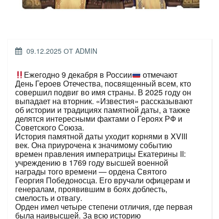
ОПУБЛИКОВАНО
09.12.2025
ОТ
ADMIN
Ежегодно 9 декабря в России
отмечают
День Героев Отечества, посвященный всем, кто
совершил подвиг во имя страны. В 2025 году он
выпадает на вторник. «Известия» рассказывают
об истории и традициях памятной даты, а также
делятся интересными фактами о Героях РФ и
Советского Союза.
История памятной даты уходит корнями в XVIII
век. Она приурочена к значимому событию
времен правления императрицы Екатерины II:
учреждению в 1769 году высшей военной
награды того времени — ордена Святого
Георгия Победоносца. Его вручали офицерам и
генералам, проявившим в боях доблесть,
смелость и отвагу.
Орден имел четыре степени отличия, где первая
была наивысшей. За всю историю