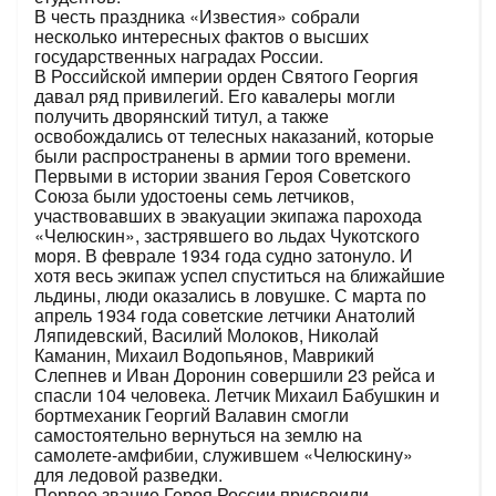
В честь праздника «Известия» собрали
несколько интересных фактов о высших
государственных наградах России.
В Российской империи орден Святого Георгия
давал ряд привилегий. Его кавалеры могли
получить дворянский титул, а также
освобождались от телесных наказаний, которые
были распространены в армии того времени.
Первыми в истории звания Героя Советского
Союза были удостоены семь летчиков,
участвовавших в эвакуации экипажа парохода
«Челюскин», застрявшего во льдах Чукотского
моря. В феврале 1934 года судно затонуло. И
хотя весь экипаж успел спуститься на ближайшие
льдины, люди оказались в ловушке. С марта по
апрель 1934 года советские летчики Анатолий
Ляпидевский, Василий Молоков, Николай
Каманин, Михаил Водопьянов, Маврикий
Слепнев и Иван Доронин совершили 23 рейса и
спасли 104 человека. Летчик Михаил Бабушкин и
бортмеханик Георгий Валавин смогли
самостоятельно вернуться на землю на
самолете-амфибии, служившем «Челюскину»
для ледовой разведки.
Первое звание Героя России присвоили