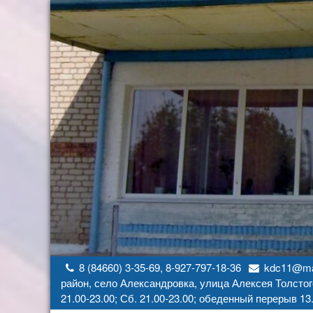
Перейти
к
содержимому
8 (84660) 3-35-69, 8-927-797-18-36
kdc11@mai
район, село Александровка, улица Алексея Толстог
21.00-23.00; Сб. 21.00-23.00; обеденный перерыв 13.