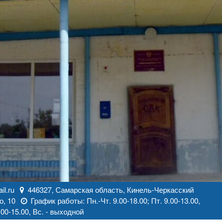
l.ru
446327, Самарская область, Кинель-Черкасский
о, 10
График работы: Пн.-Чт. 9.00-18.00; Пт. 9.00-13.00,
00-15.00, Вс. - выходной