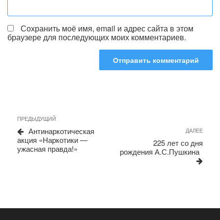
Сохранить моё имя, email и адрес сайта в этом
браузере для последующих моих комментариев.
Навигация
Предыдущая
ПРЕДЫДУЩИЙ
запись
по
Антинаркотическая
Сле
ДАЛЕЕ
акция «Наркотики —
запи
записям
225 лет со дня
ужасная правда!»
рождения А.С.Пушкина