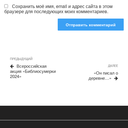
Сохранить моё имя, email и адрес сайта в этом
браузере для последующих моих комментариев.
Навигация
Предыдущая
ПРЕДЫДУЩИЙ
запись
по
Всероссийская
Сле
ДАЛЕЕ
акция «Библиосумерки
запи
записям
«Он писал о
2024»
деревне…»