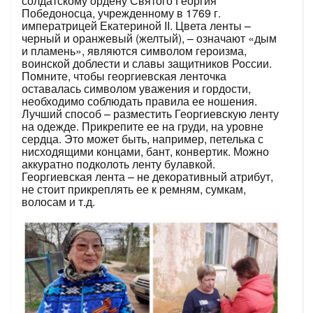
солдатскому ордену Святого Георгия
Победоносца, учрежденному в 1769 г.
императрицей Екатериной II. Цвета ленты –
черный и оранжевый (желтый), – означают «дым
и пламень», являются символом героизма,
воинской доблести и славы защитников России.
Помните, чтобы георгиевская ленточка
оставалась символом уважения и гордости,
необходимо соблюдать правила ее ношения.
Лучший способ – разместить Георгиевскую ленту
на одежде. Прикрепите ее на груди, на уровне
сердца. Это может быть, например, петелька с
нисходящими концами, бант, конвертик. Можно
аккуратно подколоть ленту булавкой.
Георгиевская лента – не декоративный атрибут,
не стоит прикреплять ее к ремням, сумкам,
волосам и т.д.