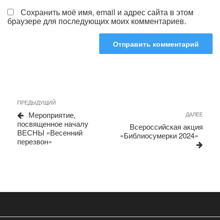
Сохранить моё имя, email и адрес сайта в этом
браузере для последующих моих комментариев.
Навигация
Предыдущая
ПРЕДЫДУЩИЙ
запись
по
Мероприятие,
Сле
ДАЛЕЕ
посвященное началу
запи
записям
Всероссийская акция
ВЕСНЫ «Весенний
«Библиосумерки 2024»
перезвон»