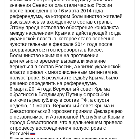
значения Севастополь стали частью России
после проведенного 16 марта 2014 года
референдума, на котором большинство жителей
высказались за вхождение в состав страны.
Этому предшествовало обострение конфликта
между населением Крыма и действующей тогда
украинской властью, которое стало особенно
чувствительным в феврале 2014 года после
свершившегося госпереворота в Киеве.
Большинство крымчан на протяжении
длительного времени выражали желание
вернуться в состав России, а кризис украинской
власти привел к многочисленным митингам на
полуострове. В результате судьбу Крыма было
решено определить на референдуме.
6 марта 2014 года Верховный совет Крыма
обратился к Владимиру Путину с просьбой
включить республику в состав РФ, а спустя
неделю, 11 марта, Верховный совет Крыма и
Севастопольский горсовет приняли Декларацию
о независимости Автономной Республики Крым и
города Севастополя, что в дальнейшем привело
к процессу воссоединения полуострова с
Россией.
В сельском поселении Александровка прошла