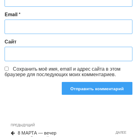
Email
*
Сайт
Сохранить моё имя, email и адрес сайта в этом
браузере для последующих моих комментариев.
Навигация
Предыдущая
ПРЕДЫДУЩИЙ
запись
по
8 МАРТА — вечер
Сле
ДАЛЕЕ