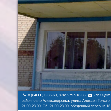
Перейти
к
содержимому
8 (84660) 3-35-69, 8-927-797-18-36
kdc11@mai
район, село Александровка, улица Алексея Толстог
21.00-23.00; Сб. 21.00-23.00; обеденный перерыв 13.