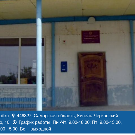
l.ru
446327, Самарская область, Кинель-Черкасский
о, 10
График работы: Пн.-Чт. 9.00-18.00; Пт. 9.00-13.00,
00-15.00, Вс. - выходной