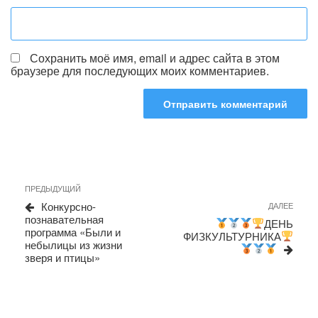
Сохранить моё имя, email и адрес сайта в этом
браузере для последующих моих комментариев.
Навигация
Предыдущая
ПРЕДЫДУЩИЙ
запись
по
Конкурсно-
Сле
ДАЛЕЕ
познавательная
запи
записям
ДЕНЬ
программа «Были и
ФИЗКУЛЬТУРНИКА
небылицы из жизни
зверя и птицы»