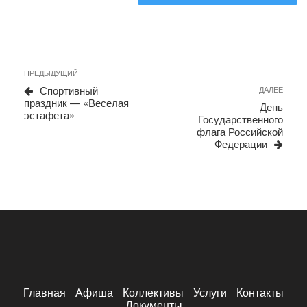
Навигация
Предыдущая
ПРЕДЫДУЩИЙ
запись
по
Спортивный
Сле
ДАЛЕЕ
праздник — «Веселая
запи
записям
День
эстафета»
Государственного
флага Российской
Федерации
Главная
Афиша
Коллективы
Услуги
Контакты
Документы