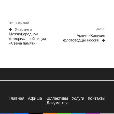
Навигация
Предыдущая
ПРЕДЫДУЩИЙ
запись
по
Участие в
Сле
ДАЛЕЕ
Международной
запи
записям
Акция «Великие
мемориальной акции
флотоводцы России
«Свеча памяти»
Главная
Афиша
Коллективы
Услуги
Контакты
Документы