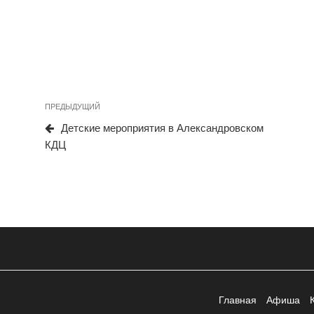
Предыдущая
ПРЕДЫДУЩИЙ
Навигация
запись
Детские мероприятия в Александровском
по
КДЦ
записям
Главная
Афиша