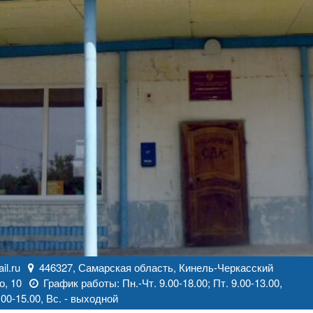
l.ru
446327, Самарская область, Кинель-Черкасский
о, 10
График работы: Пн.-Чт. 9.00-18.00; Пт. 9.00-13.00,
00-15.00, Вс. - выходной