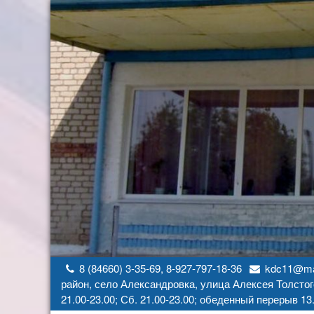
Перейти
к
содержимому
8 (84660) 3-35-69, 8-927-797-18-36
kdc11@mai
район, село Александровка, улица Алексея Толстог
21.00-23.00; Сб. 21.00-23.00; обеденный перерыв 13.