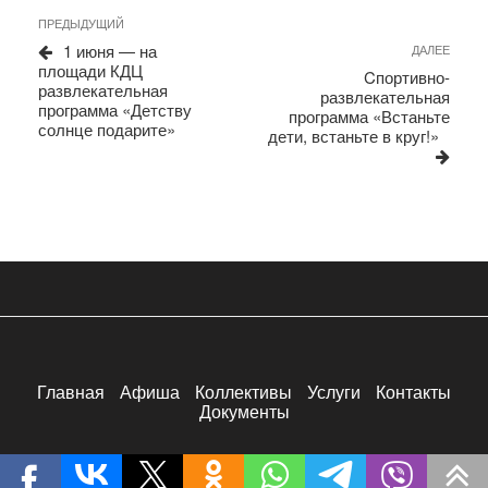
Навигация
Предыдущая
ПРЕДЫДУЩИЙ
запись
по
1 июня — на
Сле
ДАЛЕЕ
площади КДЦ
запи
записям
Cпортивно-
развлекательная
развлекательная
программа «Детству
программа «Встаньте
солнце подарите»
дети, встаньте в круг!»
Главная
Афиша
Коллективы
Услуги
Контакты
Документы