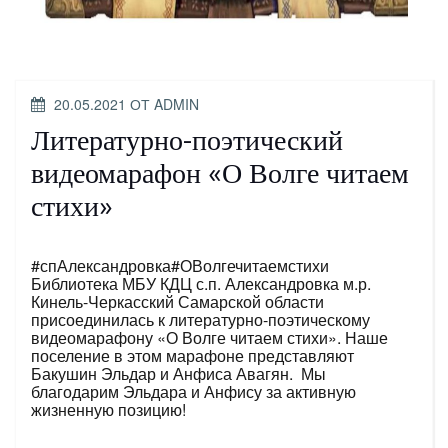
ОПУБЛИКОВАНО
20.05.2021
ОТ
ADMIN
Литературно-поэтический
видеомарафон «О Волге читаем
стихи»
#спАлександровка#ОВолгечитаемстихи
Библиотека МБУ КДЦ с.п. Александровка м.р.
Кинель-Черкасский Самарской области
присоединилась к литературно-поэтическому
видеомарафону «О Волге читаем стихи». Наше
поселение в этом марафоне представляют
Бакушин Эльдар и Анфиса Авагян. Мы
благодарим Эльдара и Анфису за активную
жизненную позицию!