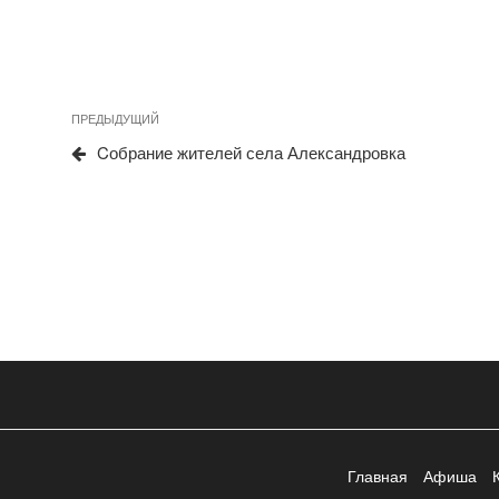
Предыдущая
ПРЕДЫДУЩИЙ
Навигация
запись
Cобрание жителей села Александровка
по
записям
Главная
Афиша