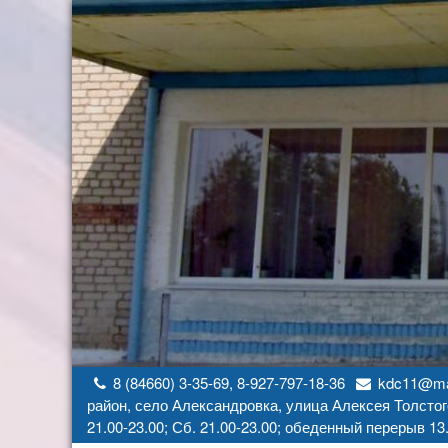
Перейти
к
содержимому
8 (84660) 3-35-69, 8-927-797-18-36
kdc11@mai
район, село Александровка, улица Алексея Толстог
21.00-23.00; Сб. 21.00-23.00; обеденный перерыв 13.