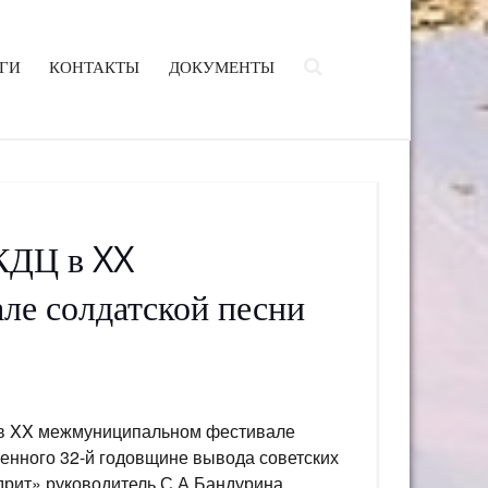
ГИ
КОНТАКТЫ
ДОКУМЕНТЫ
КДЦ в XX
ле солдатской песни
 в XX межмуниципальном фестивале
енного 32-й годовщине вывода советских
дрит» руководитель С.А.Бандурина,