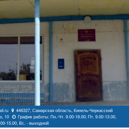
l.ru
446327, Самарская область, Кинель-Черкасский
о, 10
График работы: Пн.-Чт. 9.00-18.00; Пт. 9.00-13.00,
00-15.00, Вс. - выходной